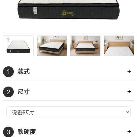
1
款式
2
尺寸
3
軟硬度