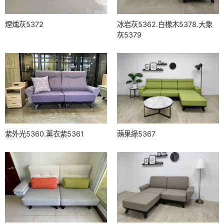
耐磨貓抓皮-56平面系列
煙燻灰5372
冰岩灰5362.白橡木5378.大象
涼感皮
灰5379
仿牛皮-Y82復古系列
仿牛皮-79軟Q系列
義大利進口半牛皮
呼吸涼感布
紫外光5360.薰衣紫5361
蘋果綠5367
天絲涼感布
輕柔貓抓布