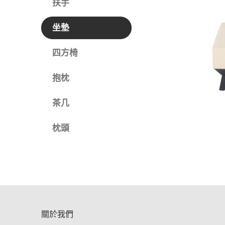
扶手
坐墊
四方椅
抱枕
茶几
枕頭
關於我們