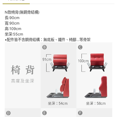
N款椅背(無鋼骨結構)
長:90cm
寬:90cm
高:109cm
坐深:55cm
•配件皆不含鋼骨結構：無底板、鐵件、椅腳...等骨架