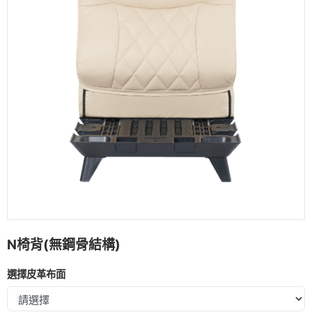
四方椅
抱枕
茶几
枕頭
N椅背(無鋼骨結構)
選擇皮革布面