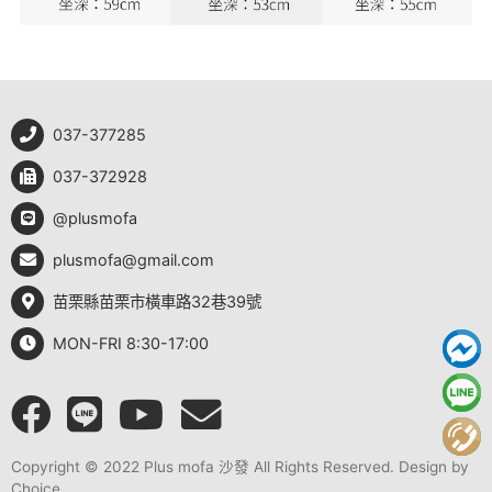
037-377285
037-372928
@plusmofa
plusmofa@gmail.com
苗栗縣苗栗市橫車路32巷39號
MON-FRI 8:30-17:00
Copyright © 2022 Plus mofa 沙發 All Rights Reserved. Design by
Choice