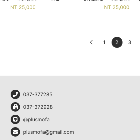
NT 25,000
NT 25,000
1
2
3
037-377285
037-372928
@plusmofa
plusmofa@gmail.com